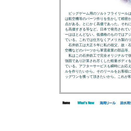
ビッグゲーム用のソルトフライリールは
は航空機等のパーツ作りを生かして精密
点がある。とにかく高価であった。それ
も高価すぎる等など。日本で発売されて
ーはほとんどない。低価格のものではア
ている。これでは仕方なくアメリカ製の
石井鉄工は大正５年に私の祖父、故・石
空機などのパーツから軍需産業の部品等
私はこの石井鉄工で完全オリジナルで強
強固であり計算され尽くした軽量ボディ
ている。アフターサービスも瞬時にお応
ルを作りたいから。そのリールをお客様
ッグワンを獲って頂きたいから。これが