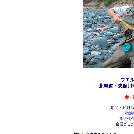
ウエ
北海道・忠類川
参
■
期間：
10月2
宿泊
旅行代
全国どこ