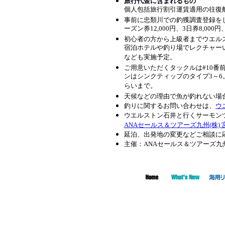
旅行代金に含まれるもの
個人包括旅行割引運賃適用の往復航
事前に忠類川での釣獲調査登録を
ーズン券12,000円、3日券8,000
初心者の方から上級者までウエル
宿泊ホテルや釣り場でレクチャー
なども実施予定。
ご用意いただくタックルは#10番
ンはシンクティップのタイプ3～6
らいまで。
天候などの理由で魚が釣れない場
釣りに関するお問い合わせは、
ウ
ウエルストン石井と行くサーモン
ANAセールス＆ツアーズ九州(株)
延泊、出発地の変更などご相談に
主催：ANAセールス＆ツアーズ九州