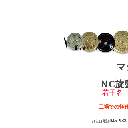
マ
ＮC旋
若干名
工場での軽
045-933
詳細は電話