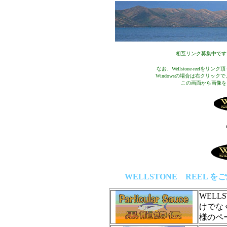
相互リンク募集中です
なお、Wellstone-reel
Windowsの場合は右クリックで
この画面から画像を
WELLSTONE REEL
WEL
けでな
様のペ