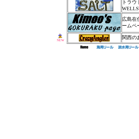
トラウ
WEL
広島在
ームペ
関西の
NEW